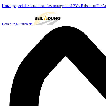
Umzugsspecial!
• Jetzt kostenlos anfragen und 23% Rabatt auf Ihr A
Beiladung-Düren.de